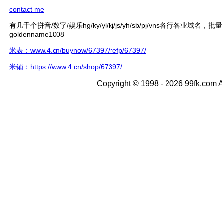
contact me
有几千个拼音/数字/娱乐hg/ky/yl/kj/js/yh/sb/pj/vns各行各业域名，
goldenname1008
米表：www.4.cn/buynow/67397/refp/67397/
米铺：https://www.4.cn/shop/67397/
Copyright © 1998 - 2026 99fk.com A